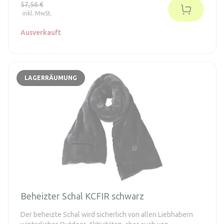
einen 7,4V 2100mAh Akku, der bis zu 7 Stunden Betrieb
57,56 €
ermöglicht.
inkl. MwSt.
Ausverkauft
LAGERRÄUMUNG
Beheizter Schal KCFIR schwarz
Der beheizte Schal wird sicherlich von allen Liebhabern