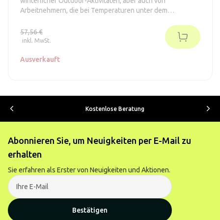
winterlicher Outdoor-Aktivitäten, aber auch von
Arbeitnehmern, die bei Temperaturen unter dem
Gefrierpunkt arbeiten, geschätzt werden. Er verfügt über
einen 7,4V 2100mAh Akku, der bis zu 7 Stunden Betrieb
57,56 €
ermöglicht.
inkl. MwSt.
Ausverkauft
Kostenlose Beratung
Abonnieren Sie, um Neuigkeiten per E-Mail zu
erhalten
Sie erfahren als Erster von Neuigkeiten und Aktionen.
Bestätigen