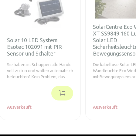
SolarCentre Eco
XT SS9849 160 
Solar 10 LED System
Solar LED
Esotec 102091 mit PIR-
Sicherheitsleucht
Sensor und Schalter
Bewegungssenso
Sie haben im Schuppen alle Hände
Die kabellose Solar-L
voll zu tun und wollen automatisch
Wandleuchte Eco We
beleuchten? Kein Problem, das
mit Bewegungssensor 
Solar-PIR-Beleuchtungssystem
Sekunden lang auf, sob
erfüllt diese Anforderung.
Bewegung erkennt. Idea
Beleuchtung von Eing
Zufahrten.
Ausverkauft
Ausverkauft