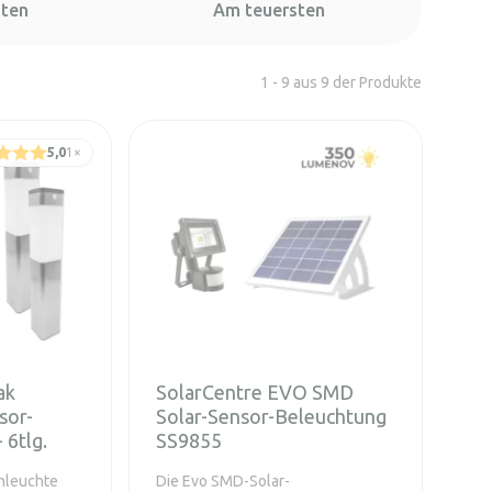
sten
Am teuersten
1 - 9 aus 9 der Produkte
5,0
1
×
ak
SolarCentre EVO SMD
sor-
Solar-Sensor-Beleuchtung
 6tlg.
SS9855
gnleuchte
Die Evo SMD-Solar-