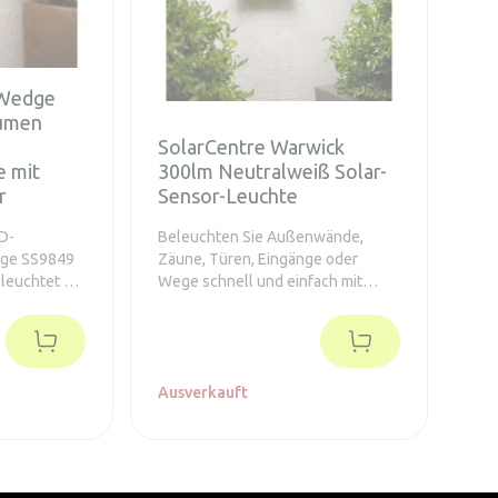
 Wedge
Lumen
SolarCentre Warwick
e mit
300lm Neutralweiß Solar-
r
Sensor-Leuchte
ED-
Beleuchten Sie Außenwände,
dge SS9849
Zäune, Türen, Eingänge oder
leuchtet 25
Wege schnell und einfach mit
ald sie eine
einer Solar-Wandleuchte von
l für die
Warwick.
ängen und
Ausverkauft