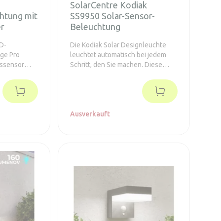
SolarCentre Kodiak
chtung mit
SS9950 Solar-Sensor-
r
Beleuchtung
ED-
Die Kodiak Solar Designleuchte
ge Pro
leuchtet automatisch bei jedem
ssensor
Schritt, den Sie machen. Diese
ang auf,
Leuchte ist ideal für Installationen,
gung
bei denen herkömmliche
 Beleuchtung
netzbetriebene Leuchten nicht
ahrten.
eingesetzt werden können.
Ausverkauft