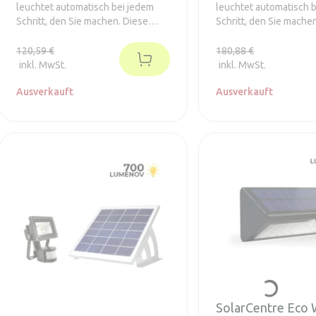
leuchtet automatisch bei jedem
leuchtet automatisch 
Schritt, den Sie machen. Diese
Schritt, den Sie mache
Leuchte ist ideal für Installationen,
Leuchte ist ideal für In
bei denen herkömmliche
bei denen herkömmlic
120,59 €
180,88 €
netzbetriebene Leuchten nicht
netzbetriebene Leucht
inkl. MwSt.
inkl. MwSt.
eingesetzt werden können.
eingesetzt werden kö
Ausverkauft
Ausverkauft
SolarCentre Eco