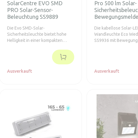
SolarCentre EVO SMD
Pro 500 lm Solar-
PRO Solar-Sensor-
Sicherheitsbeleu
Beleuchtung SS9889
Bewegungsmelde
Die Evo SMD-Solar-
Die kabellose Solar-L
Sicherheitsleuchte bietet hohe
Wandleuchte Eco Wed
Helligkeit in einer kompakten
SS9936 mit Bewegung
Einheit, die außergewöhnlich
leuchtet 30 Sekunden l
wasserdicht ist und bis zu 500
sobald sie eine Bewe
Aktivierungen innerhalb von 30
erkennt. Ideal für die
Sekunden mit einer voll
von Eingängen und Zuf
aufgeladenen Batterie ermöglicht
Ausverkauft
Ausverkauft