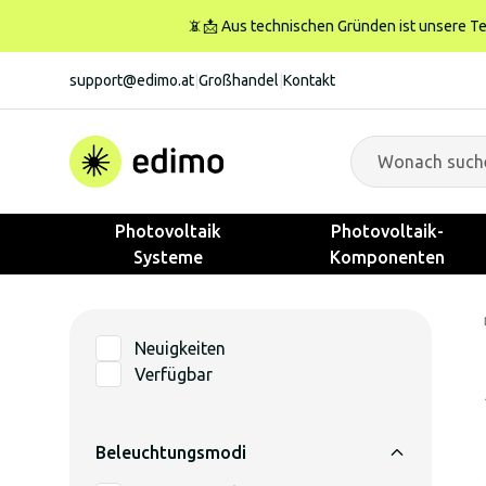
📵📩 Aus technischen Gründen ist unsere Tele
support@edimo.at
|
Großhandel
|
Kontakt
Photovoltaik
Photovoltaik-
Systeme
Komponenten
Neuigkeiten
Verfügbar
Beleuchtungsmodi