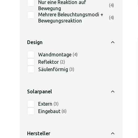
Nur eine Reaktion auf
(
4
)
Bewegung
Mehrere Beleuchtungsmodi +
(
4
)
Bewegungsreaktion
Design
Wandmontage
(
4
)
Reflektor
(
2
)
Säulenförmig
(
3
)
Solarpanel
Extern
(
3
)
Eingebaut
(
6
)
Hersteller