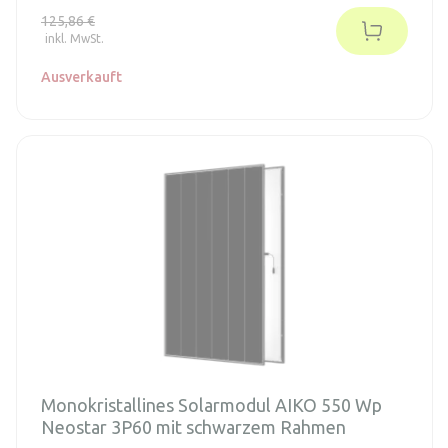
und maximale Leistung. Die Standard-ABC-Zellen von AIKO
125,86 €
sind rückseitig kontaktiert und enthalten Silizium des Typs
inkl. MwSt.
N von höchster Qualität.
Ausverkauft
Monokristallines Solarmodul AIKO 550 Wp
Neostar 3P60 mit schwarzem Rahmen