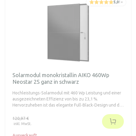
5,0
1
×
Solarmodul monokristallin AIKO 460Wp
Neostar 2S ganz in schwarz
Hochleistungs-Solarmodul mit 460 Wp Leistung und einer
ausgezeichneten Effizienz von bis zu 23,1 %.
Hervorzuheben ist das elegante Full-Black-Design und die
ABC-Zelltechnologie ohne sichtbare Frontkontakte. Eine
besondere Eigenschaft dieser Module ist die integrierte
120,97 €
Optimierung bei teilweiser Verschattung.
inkl. MwSt.
Ausverkauft