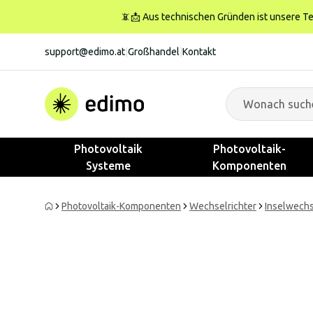
📵📩 Aus technischen Gründen ist unsere Tele
support@edimo.at
|
Großhandel
|
Kontakt
Photovoltaik
Photovoltaik-
Systeme
Komponenten
Photovoltaik-Komponenten
Wechselrichter
Inselwechse