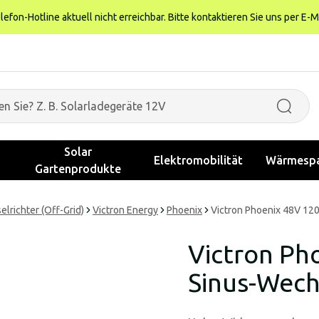
fon-Hotline aktuell nicht erreichbar. Bitte kontaktieren Sie uns per E-M
Solar
Elektromobilität
Wärmespa
Gartenprodukte
lrichter (Off-Grid)
Victron Energy
Phoenix
Victron Phoenix 48V 12
Victron Ph
Sinus-Wech