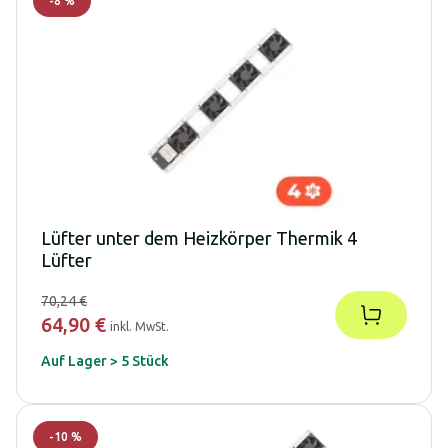
-
8
%
Lüfter unter dem Heizkörper Thermik 4
Lüfter
70,24 €
64,90 €
inkl. MwSt.
Auf Lager > 5 Stück
-
10
%