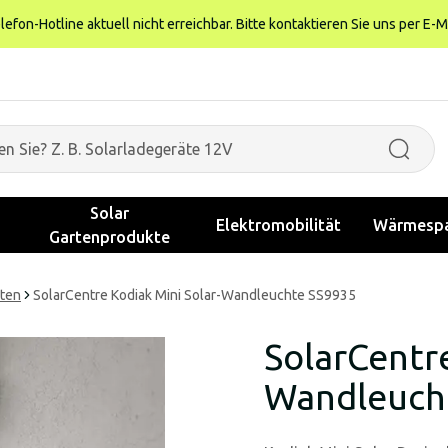
fon-Hotline aktuell nicht erreichbar. Bitte kontaktieren Sie uns per E-M
Solar
Elektromobilität
Wärmespa
Gartenprodukte
hten
SolarCentre Kodiak Mini Solar-Wandleuchte SS9935
SolarCentre
Wandleuch