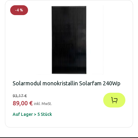
-
4
%
Solarmodul monokristallin Solarfam 240Wp
93,17 €
89,00 €
inkl. MwSt.
Auf Lager > 5 Stück