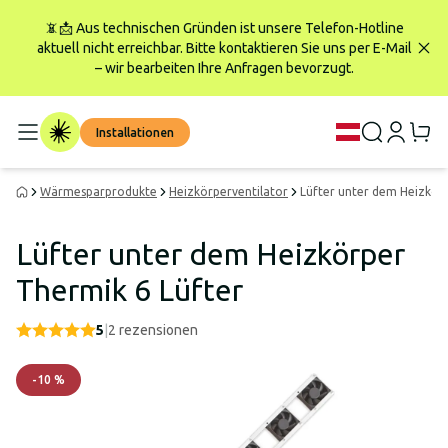
📵📩 Aus technischen Gründen ist unsere Telefon-Hotline
aktuell nicht erreichbar. Bitte kontaktieren Sie uns per E-Mail
– wir bearbeiten Ihre Anfragen bevorzugt.
Installationen
Wärmesparprodukte
Heizkörperventilator
Lüfter unter dem Heizkör
Lüfter unter dem Heizkörper
Thermik 6 Lüfter
5
|
2
rezensionen
-
10
%