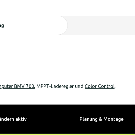
ng
mputer BMV 700
, MPPT-Laderegler und
Color Control
.
ändern aktiv
Planung & Montage