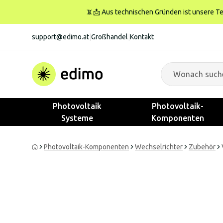
📵📩 Aus technischen Gründen ist unsere Tele
support@edimo.at
|
Großhandel
|
Kontakt
Photovoltaik
Photovoltaik-
Systeme
Komponenten
Photovoltaik-Komponenten
Wechselrichter
Zubehör