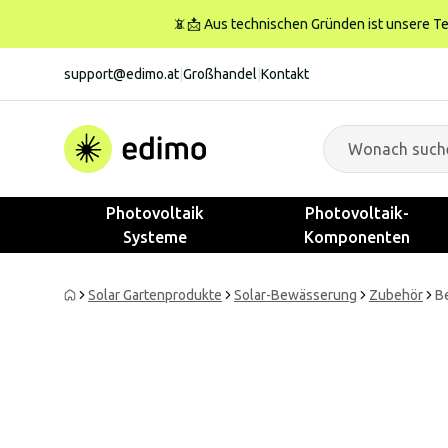
📵📩 Aus technischen Gründen ist unsere Tele
support@edimo.at
|
Großhandel
|
Kontakt
Photovoltaik
Photovoltaik-
Systeme
Komponenten
Solar Gartenprodukte
Solar-Bewässerung
Zubehör
B