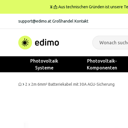
📵📩 Aus technischen Gründen ist unsere Tele
support@edimo.at
|
Großhandel
|
Kontakt
Photovoltaik
Photovoltaik-
Systeme
Komponenten
2 x 2m 6mm² Batteriekabel mit 30A AGU-Sicherung