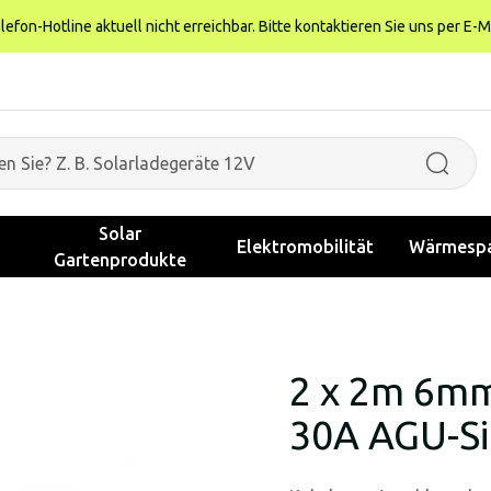
fon-Hotline aktuell nicht erreichbar. Bitte kontaktieren Sie uns per E-M
Solar
Elektromobilität
Wärmespa
Gartenprodukte
2 x 2m 6mm
30A AGU-S