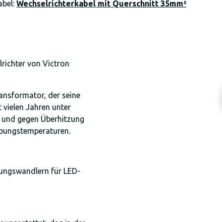
abel:
Wechselrichterkabel mit Querschnitt 35mm²
richter von Victron
ansformator, der seine
t vielen Jahren unter
st und gegen Überhitzung
ebungstemperaturen.
ungswandlern für LED-