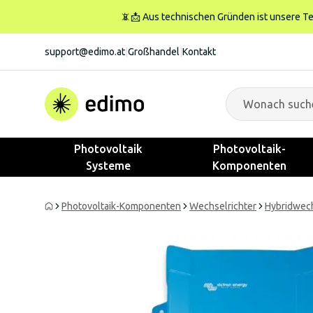
📵📩 Aus technischen Gründen ist unsere Tele
support@edimo.at
|
Großhandel
|
Kontakt
Photovoltaik
Photovoltaik-
Systeme
Komponenten
Photovoltaik-Komponenten
Wechselrichter
Hybridwech