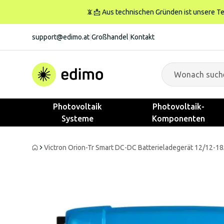
📵📩 Aus technischen Gründen ist unsere Tele
support@edimo.at
|
Großhandel
|
Kontakt
Photovoltaik
Photovoltaik-
Systeme
Komponenten
Victron Orion-Tr Smart DC-DC Batterieladegerät 12/12-18A