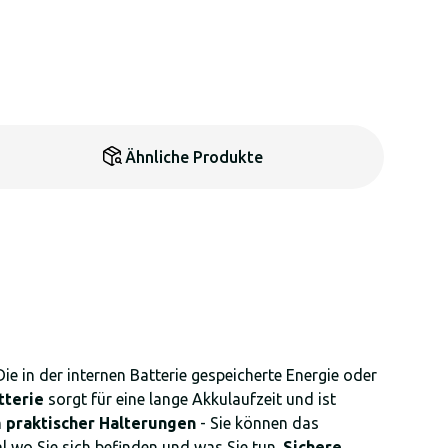
Ähnliche Produkte
Die in der internen Batterie gespeicherte Energie oder
tterie
sorgt für eine lange Akkulaufzeit und ist
m praktischer Halterungen
- Sie können das
al wo Sie sich befinden und was Sie tun.
Sichere