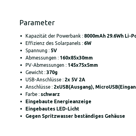
Parameter
Kapazität der Powerbank :
8000mAh 29.6Wh Li-P
Effizienz des Solarpanels :
6W
Spannung :
5V
Abmessungen :
160x85x30mm
PV-Abmessungen :
145x75x5mm
Gewicht :
370g
USB-Anschlüsse :
2x 5V 2A
Anschlüsse :
2xUSB(Ausgang), MicroUSB(Einga
Farbe :
schwarz
Eingebaute Energieanzeige
Eingebautes LED-Licht
Gegen Spritzwasser beständiges Gehäuse