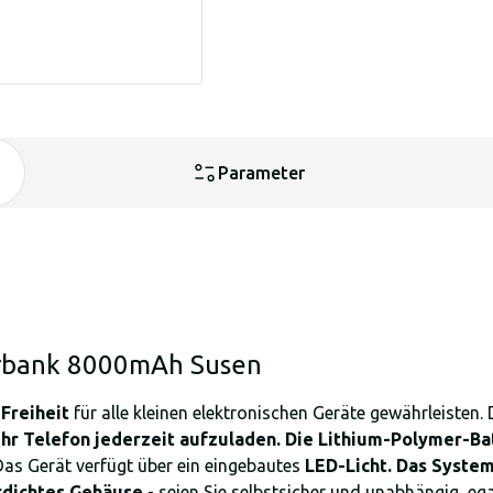
Parameter
erbank 8000mAh Susen
e
Freiheit
für alle kleinen elektronischen Geräte gewährleisten. 
Ihr Telefon jederzeit aufzuladen. Die Lithium-Polymer-Ba
. Das Gerät verfügt über ein eingebautes
LED-Licht. Das Syste
dichtes Gehäuse
- seien Sie selbstsicher und unabhängig, eg