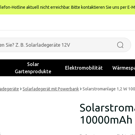
fon-Hotline aktuell nicht erreichbar. Bitte kontaktieren Sie uns per E-M
Solar
Elektromobilität
Wärmespa
Gartenprodukte
Ladegeräte
Solarladegerät mit Powerbank
Solarstromanlage 1,2 W 10
Solarstrom
10000mAh 