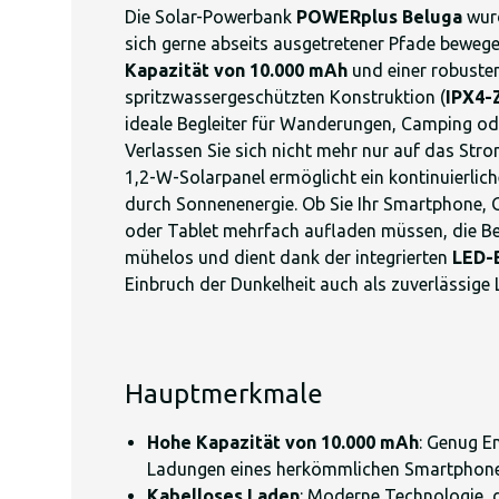
Die Solar-Powerbank
POWERplus Beluga
wurd
sich gerne abseits ausgetretener Pfade bewegen
Kapazität von 10.000 mAh
und einer robuste
spritzwassergeschützten Konstruktion (
IPX4-Z
ideale Begleiter für Wanderungen, Camping ode
Verlassen Sie sich nicht mehr nur auf das Stro
1,2-W-Solarpanel ermöglicht ein kontinuierlic
durch Sonnenenergie. Ob Sie Ihr Smartphone,
oder Tablet mehrfach aufladen müssen, die Be
mühelos und dient dank der integrierten
LED-
Einbruch der Dunkelheit auch als zuverlässige L
Hauptmerkmale
Hohe Kapazität von 10.000 mAh
: Genug En
Ladungen eines herkömmlichen Smartphone
Kabelloses Laden
: Moderne Technologie, d