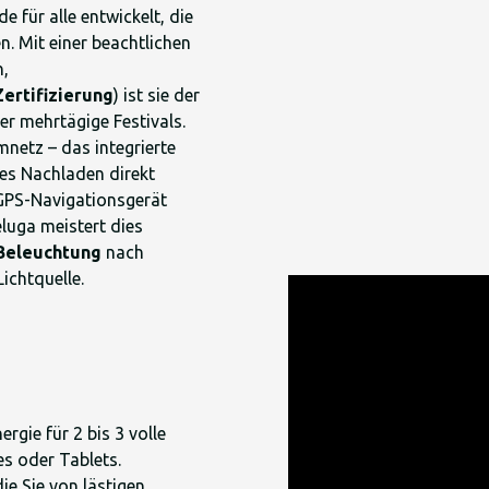
e für alle entwickelt, die
. Mit einer beachtlichen
n,
ertifizierung
) ist sie der
r mehrtägige Festivals.
mnetz – das integrierte
hes Nachladen direkt
 GPS-Navigationsgerät
luga meistert dies
Beleuchtung
nach
ichtquelle.
ergie für 2 bis 3 volle
s oder Tablets.
ie Sie von lästigen