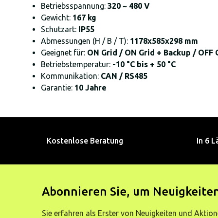
Betriebsspannung:
320 ~ 480 V
Gewicht:
167 kg
Schutzart:
IP55
Abmessungen (H / B / T):
1178x585x298 mm
Geeignet für:
ON Grid / ON Grid + Backup / OFF 
Betriebstemperatur:
-10 °C bis + 50 °C
Kommunikation:
CAN / RS485
Garantie:
10 Jahre
Kostenlose Beratung
In 6 L
Abonnieren Sie, um Neuigkeiten
Sie erfahren als Erster von Neuigkeiten und Aktion