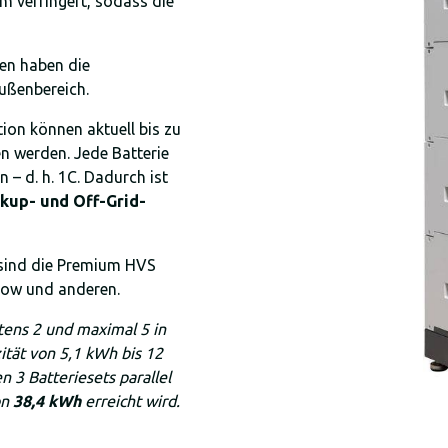
m verringert, sodass die
ien haben die
ußenbereich.
tion können aktuell bis zu
n werden. Jede Batterie
 – d. h. 1C. Dadurch ist
kup- und Off-Grid-
, sind die Premium HVS
row und anderen.
ens 2 und maximal 5 in
tät von 5,1 kWh bis 12
 3 Batteriesets parallel
on
38,4 kWh
erreicht wird.