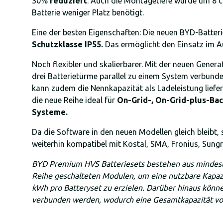
30%
reduziert
. Auch die Montagetiefe wurde um 8 c
Batterie weniger Platz benötigt.
Eine der besten Eigenschaften: Die neuen BYD-Batter
Schutzklasse IP55.
Das ermöglicht den Einsatz im A
Noch flexibler und skalierbarer. Mit der neuen Genera
drei Batterietürme parallel zu einem System verbunde
kann zudem die Nennkapazität als Ladeleistung liefern
die neue Reihe ideal für
On-Grid-, On-Grid-plus-Bac
Systeme.
Da die Software in den neuen Modellen gleich bleibt
weiterhin kompatibel mit Kostal, SMA, Fronius, Sung
BYD Premium HVS Batteriesets bestehen aus mindest
Reihe geschalteten Modulen, um eine nutzbare Kapazi
kWh pro Batteryset zu erzielen. Darüber hinaus können
verbunden werden, wodurch eine Gesamtkapazität v