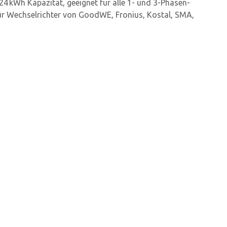
24 kWh Kapazität, geeignet für alle 1- und 3-Phasen-
r Wechselrichter von GoodWE, Fronius, Kostal, SMA,