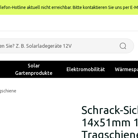
fon-Hotline aktuell nicht erreichbar. Bitte kontaktieren Sie uns per E-M
Solar
Elektromobilität
Wärmespa
Gartenprodukte
gschiene
Schrack-Si
14x51mm 1-
Tragschien