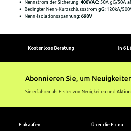
Nennstrom der Sicherung:
400VAC:
50A gG/50A a
Bedingter Nenn-Kurzschlussstrom
gG:
120kA/500V
Nenn-Isolationsspannung:
690V
Kostenlose Beratung
In 6 L
Abonnieren Sie, um Neuigkeiten
Sie erfahren als Erster von Neuigkeiten und Aktion
Einkaufen
Über die Firma