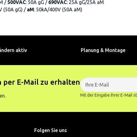
M /
500VAC
: 50A gG /
690VAC
: 25A gG/25A aM
 (50A gG) /
aM
: 50kA/400V (50A aM)
ändern aktiv
Planung & Montage
 per E-Mail zu erhalten
Mit der Eingabe Ihrer E-Mail 
en.
Folgen Sie uns