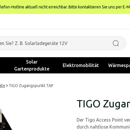
fon-Hotline aktuell nicht erreichbar. Bitte kontaktieren Sie uns per E-M
Solar
Elektromobilität
Wärmespa
Gartenprodukte
äte
TIGO Zugangspunkt TAP
TIGO Zuga
Der Tigo Access Point v
durch nahtlose Kommunik