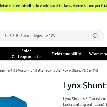
fon-Hotline aktuell nicht erreichbar. Bitte kontaktieren Sie uns per E-M
Solar
Elektromobilität
Wärmespa
Gartenprodukte
agement & Monitoring
Batteriecomputer
Lynx Shunt VE.Can (M8)
Lynx Shunt
Lynx Shunt VE.Can ist ein
Lieferumfang enthalten).