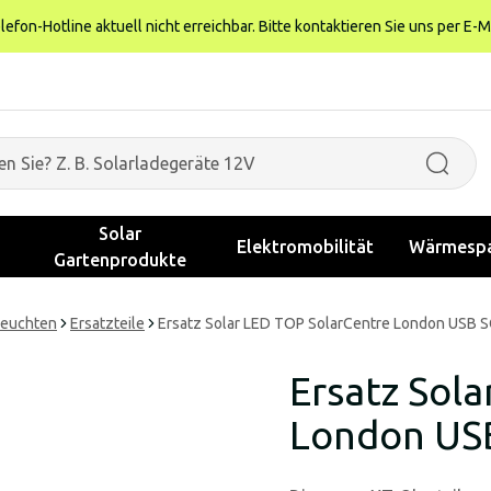
fon-Hotline aktuell nicht erreichbar. Bitte kontaktieren Sie uns per E-M
Solar
Elektromobilität
Wärmespa
Gartenprodukte
leuchten
Ersatzteile
Ersatz Solar LED TOP SolarCentre London USB 
Ersatz Sol
London US