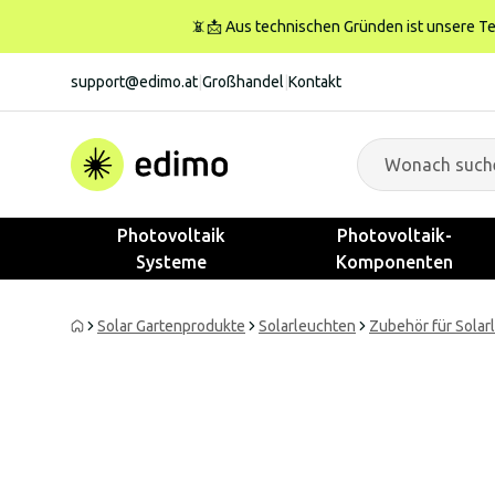
📵📩 Aus technischen Gründen ist unsere Tele
support@edimo.at
|
Großhandel
|
Kontakt
Photovoltaik
Photovoltaik-
Systeme
Komponenten
Solar Gartenprodukte
Solarleuchten
Zubehör für Solar