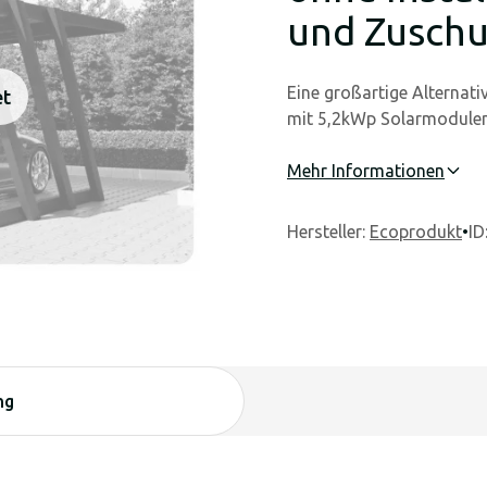
und Zuschu
Eine großartige Alternat
et
mit 5,2kWp Solarmodulen
Mehr Informationen
Hersteller
:
Ecoprodukt
•
ID
ng