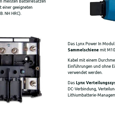
n meisten Batteriesätzen
t einer geeigneten
B. NH HRC).
Das Lynx Power In Modul 
Sammelschiene
mit M10-
Kabel mit einem Durchm
Einführungen und ohne Ei
verwendet werden.
Das
Lynx Verteilungss
DC-Verbindung, Verteilun
Lithiumbatterie-Managem