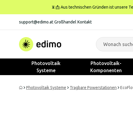
📵📩 Aus technischen Gründen ist unsere Tele
support@edimo.at
|
Großhandel
|
Kontakt
Photovoltaik
Photovoltaik-
Systeme
Komponenten
Photovoltaik Systeme
Tragbare Powerstationen
EcoFlo