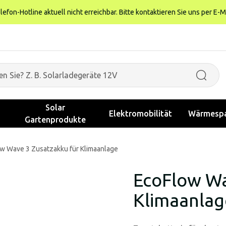
fon-Hotline aktuell nicht erreichbar. Bitte kontaktieren Sie uns per E-M
Solar
Elektromobilität
Wärmespa
Gartenprodukte
w Wave 3 Zusatzakku für Klimaanlage
EcoFlow Wa
Klimaanlag