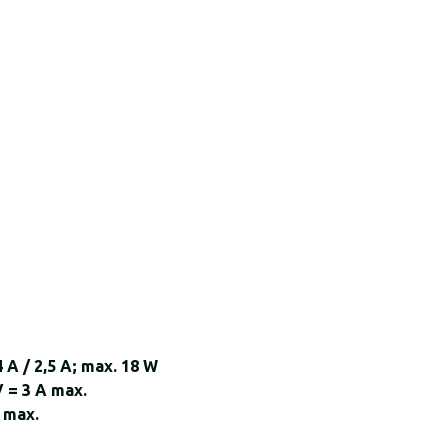
,4 A / 2,5 A; max. 18 W
 V = 3 A max.
A max.