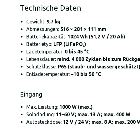
Technische Daten
Gewicht:
9,7 kg
Abmessungen:
516 × 281 × 111 mm
Batteriekapazität:
1024 Wh (51,2 V / 20 Ah)
Batterietyp:
LFP (LiFePO₄)
Ladetemperatur:
0 bis 45 °C
Lebensdauer:
mind. 4 000 Zyklen bis zum Rückg
Schutzklasse:
P65 (staub- und wassergeschützt
Entladetemperatur:
–10 bis 50 °C
Eingang
Max. Leistung:
1000 W (max.)
Solarladung:
11–60 V; max. 13 A; max. 400 W
Autosteckdose:
12 V / 24 V; max. 8 A; max. 200 