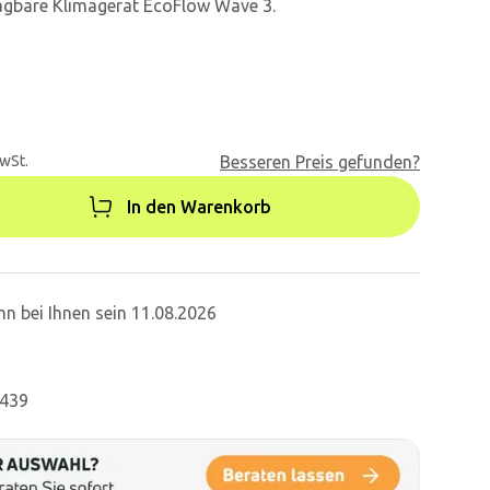
ragbare Klimagerät EcoFlow Wave 3.
MwSt.
Besseren Preis gefunden?
In den Warenkorb
n bei Ihnen sein 11.08.2026
9439