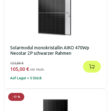
Solarmodul monokristallin AIKO 470Wp
Neostar 2P schwarzer Rahmen
125,86 €
105,00 €
inkl. MwSt.
Auf Lager > 5 Stück
-
13
%