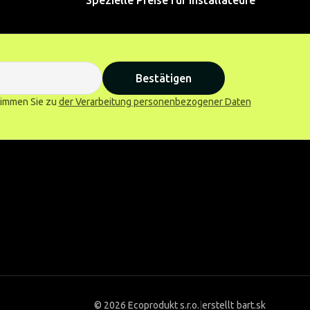
Spezielle Preise für Installateure
Bestätigen
stimmen Sie zu
der Verarbeitung personenbezogener Daten
©
2026 Ecoprodukt s.r.o.
|
erstellt
bart.sk