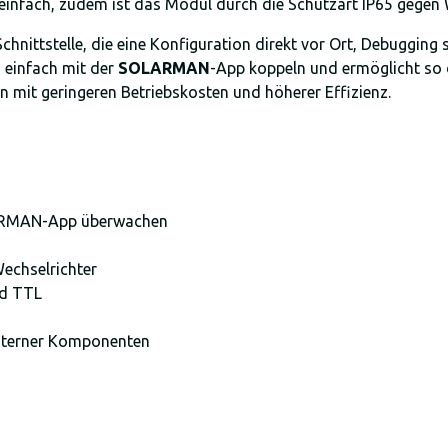
ehr einfach, zudem ist das Modul durch die Schutzart IP65 gege
chnittstelle, die eine Konfiguration direkt vor Ort, Debuggin
 einfach mit der
SOLARMAN
-App koppeln und ermöglicht so
en mit geringeren Betriebskosten und höherer Effizienz.
OLARMAN-App überwachen
Wechselrichter
nd TTL
nterner Komponenten