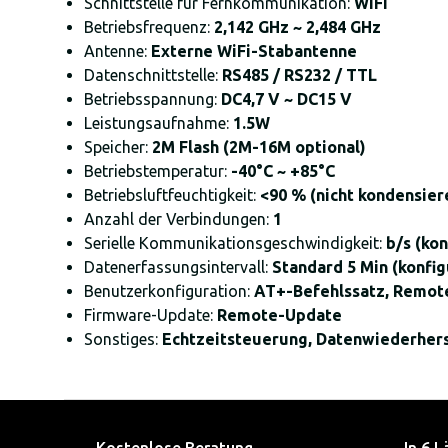
Schnittstelle für Fernkommunikation:
WiFi
Betriebsfrequenz:
2,142 GHz ~ 2,484 GHz
Antenne:
Externe WiFi-Stabantenne
Datenschnittstelle:
RS485 / RS232 / TTL
Betriebsspannung:
DC4,7 V ~ DC15 V
Leistungsaufnahme:
1.5W
Speicher:
2M Flash (2M-16M optional)
Betriebstemperatur:
-40°C ~ +85°C
Betriebsluftfeuchtigkeit:
<90 % (nicht kondensier
Anzahl der Verbindungen:
1
Serielle Kommunikationsgeschwindigkeit:
b/s (ko
Datenerfassungsintervall:
Standard 5 Min (konfig
Benutzerkonfiguration:
AT+-Befehlssatz, Remot
Firmware-Update:
Remote-Update
Sonstiges:
Echtzeitsteuerung, Datenwiederher