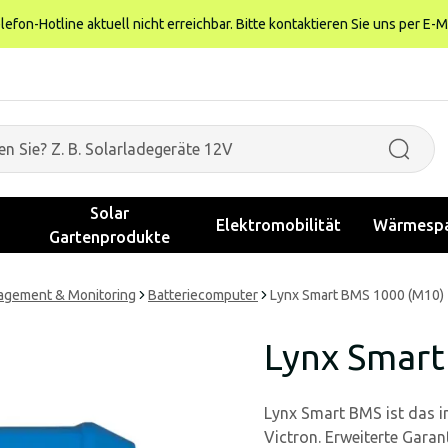
fon-Hotline aktuell nicht erreichbar. Bitte kontaktieren Sie uns per E-M
Solar
Elektromobilität
Wärmespa
Gartenprodukte
agement & Monitoring
Batteriecomputer
Lynx Smart BMS 1000 (M10)
Lynx Smart
Lynx Smart BMS ist das i
Victron. Erweiterte Garant