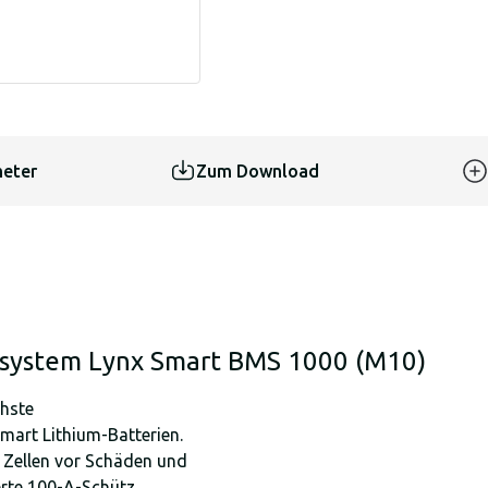
eter
Zum Download
tsystem Lynx Smart BMS 1000 (M10)
chste
art Lithium-Batterien.
e Zellen vor Schäden und
ierte 100-A-Schütz