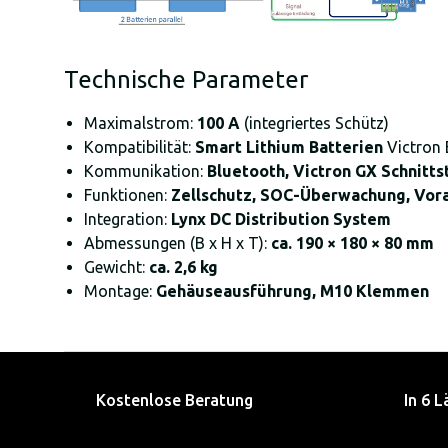
Technische Parameter
Maximalstrom:
100 A
(integriertes Schütz)
Kompatibilität:
Smart Lithium Batterien
Victron 
Kommunikation:
Bluetooth, Victron GX Schnitts
Funktionen:
Zellschutz, SOC-Überwachung, Vora
Integration:
Lynx DC Distribution System
Abmessungen (B x H x T):
ca. 190 × 180 × 80 mm
Gewicht:
ca. 2,6 kg
Montage:
Gehäuseausführung, M10 Klemmen
Kostenlose Beratung
In 6 L