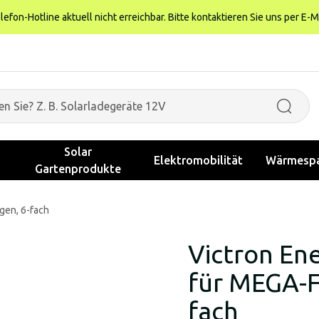
fon-Hotline aktuell nicht erreichbar. Bitte kontaktieren Sie uns per E-M
Solar
Elektromobilität
Wärmespa
Gartenprodukte
gen, 6-fach
Victron En
für MEGA-F
fach