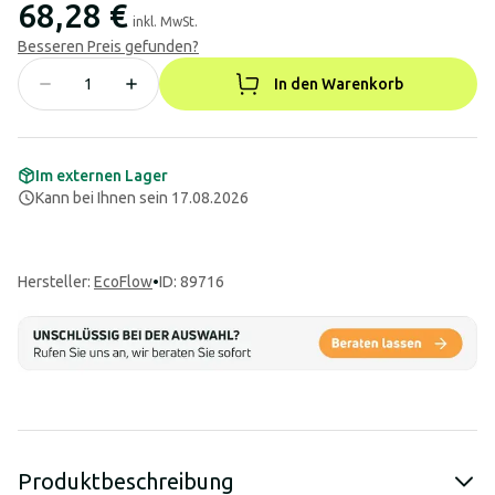
68,28 €
inkl. MwSt.
Besseren Preis gefunden?
In den Warenkorb
Im externen Lager
Kann bei Ihnen sein 17.08.2026
Hersteller
:
EcoFlow
•
ID: 89716
Produktbeschreibung