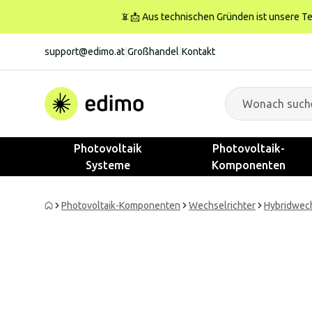
📵📩 Aus technischen Gründen ist unsere Tele
support@edimo.at
|
Großhandel
|
Kontakt
Photovoltaik
Photovoltaik-
Systeme
Komponenten
Photovoltaik-Komponenten
Wechselrichter
Hybridwech