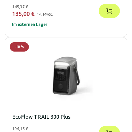
145,37 €
135,00 €
inkl. MwSt.
Im externen Lager
-
10
%
EcoFlow TRAIL 300 Plus
194,15 €