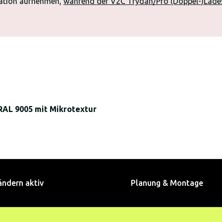
tation aufnehmen,
während der V2C Trydan/Pro (Doppel-)Lade
RAL 9005 mit Mikrotextur
ändern aktiv
Planung & Montage