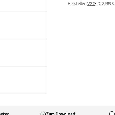
Hersteller
:
V2C
•
ID: 89898
eter
Zum Download