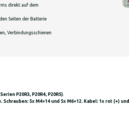
urms direkt auf dem
 den Seiten der Batterie
gen, Verbindungsschienen
Serien P20R3, P20R4, P20R5)
.
. Schrauben: 5x M4×14 und 5x M6×12. Kabel: 1x rot (+) un