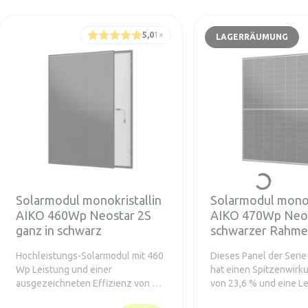
5,0
1
×
LAGERRÄUMUNG
Solarmodul monokristallin
Solarmodul monok
AIKO 460Wp Neostar 2S
AIKO 470Wp Neos
ganz in schwarz
schwarzer Rahm
Hochleistungs-Solarmodul mit 460
Dieses Panel der Serie
Wp Leistung und einer
hat einen Spitzenwirk
ausgezeichneten Effizienz von bis
von 23,6 % und eine L
zu 23,1 %. Hervorzuheben ist das
470 W auf einer Fläch