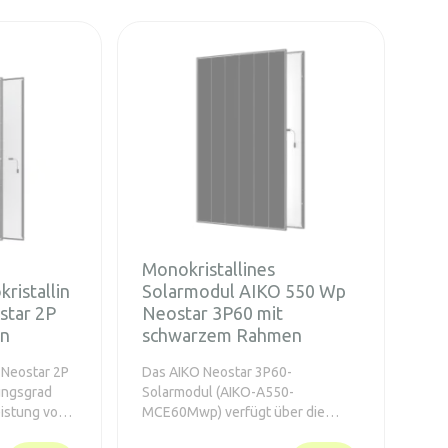
Monokristallines
ristallin
Solarmodul AIKO 550 Wp
tar 2P
Neostar 3P60 mit
en
schwarzem Rahmen
 Neostar 2P
Das AIKO Neostar 3P60-
ungsgrad
Solarmodul (AIKO-A550-
eistung von
MCE60Mwp) verfügt über die
e von
revolutionäre N-Type-ABC-