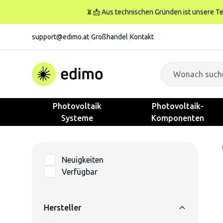
📵📩 Aus technischen Gründen ist unsere Tele
support@edimo.at
|
Großhandel
|
Kontakt
Photovoltaik
Photovoltaik-
Systeme
Komponenten
Neuigkeiten
Verfügbar
Hersteller