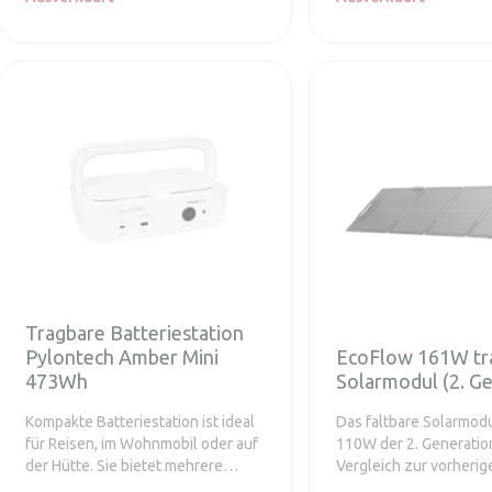
Anschlüsse. Bis zu 5 Jahre
Sonnenwinkelindikato
Garantie.
integrierten Ständers, 
ermöglicht, das Modul
entsprechend dem akt
Sonnenstand zu neige
Tragbare Batteriestation
Pylontech Amber Mini
EcoFlow 161W tr
473Wh
Solarmodul (2. G
Kompakte Batteriestation ist ideal
Das faltbare Solarmod
für Reisen, im Wohnmobil oder auf
110W der 2. Generation
der Hütte. Sie bietet mehrere
Vergleich zur vorherig
Ausgänge, darunter USB-A, USB-C
Generation einen höh