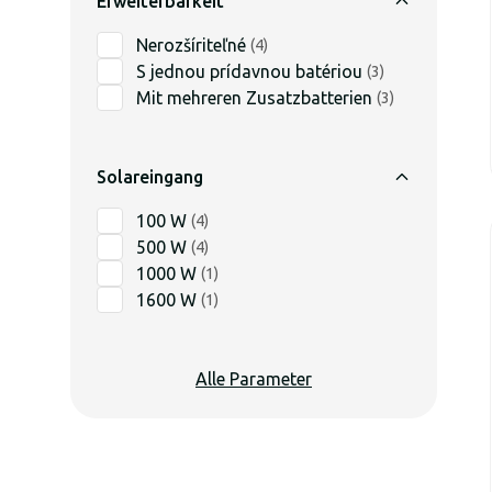
Erweiterbarkeit
Nerozšíriteľné
(
4
)
S jednou prídavnou batériou
(
3
)
Mit mehreren Zusatzbatterien
(
3
)
Solareingang
100 W
(
4
)
500 W
(
4
)
1000 W
(
1
)
1600 W
(
1
)
Alle Parameter