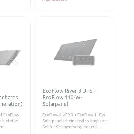
rs und des
große Speicherplatz ist ideal als
der es
Backup-Stromquelle für Ihr
Zuhause oder verschiedene
uellen
Outdoor-Aktivitäten.
n.
EcoFlow River 3 UPS +
agbares
EcoFlow 110-W-
eneration)
Solarpanel
ul EcoFlow
EcoFlow RIVER 3 + EcoFlow 110W
 bietet im
Solarpanel ist ein ideales tragbares
en
Set für Stromversorgung und
eren
Backup in jeder Situation. Die