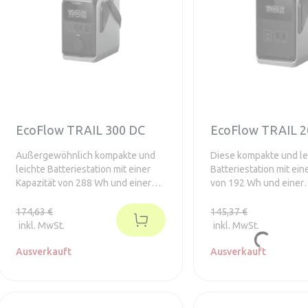
EcoFlow TRAIL 300 DC
EcoFlow TRAIL 2
Außergewöhnlich kompakte und
Diese kompakte und le
leichte Batteriestation mit einer
Batteriestation mit ein
Kapazität von 288 Wh und einer
von 192 Wh und einer
Gesamtleistung von 300 W. Sie ist
Gesamtleistung von 22
eine ideale Energiequelle zum
ideale Energiequelle
174,63 €
145,37 €
Campen, Reisen, Angeln und für
Reisen, Angeln oder f
inkl. MwSt.
inkl. MwSt.
Outdoor-Veranstaltungen. Sie
Veranstaltungen. Sie 
kann Lampen, Kameras, Tablets,
Ausverkauft
Kameras, Tablets, Lau
Ausverkauft
Lautsprecher und weitere Geräte
und andere Geräte mit
mit Strom versorgen. Sie ist leicht
versorgen. Dank der r
zu transportieren, verfügt über
Konstruktion und des 
eine robuste Konstruktion und
kompakten Designs läss