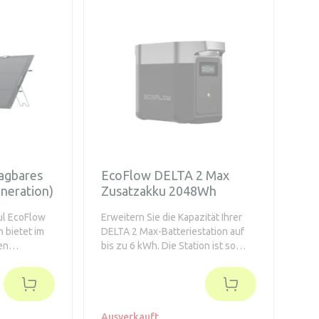
und passt
ucksack.
ts
zeitige
erer Geräte.
agbares
EcoFlow DELTA 2 Max
eneration)
Zusatzakku 2048Wh
ul EcoFlow
Erweitern Sie die Kapazität Ihrer
 bietet im
DELTA 2 Max-Batteriestation auf
en
bis zu 6 kWh. Die Station ist so
eren
konzipiert, dass Sie bis zu zwei
rzellen und
zusätzliche DELTA 2 Max-
Energie aus
Batterien anschließen und die
ewinnen,
ursprüngliche Kapazität auf bis zu
6 kWh erweitern können. Der
Ausverkauft