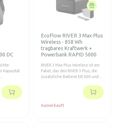
EcoFlow RIVER 3 Max Plus
Wireless - 858 Wh
tragbares Kraftwerk +
00 DC
Powerbank RAPID 5000
ichte
RIVER 3 Max Plus Wireless ist ein
er Kapazität
Paket, das den RIVER 3 Plus, die
zusätzliche Batterie EB 600 und
0 W ist eine
die integrierte herausnehmbare
 zum Campen,
Powerbank RAPID 5000 zu einem
ür Outdoor-
günstigeren Preis enthält.
kann Lampen,
tsprecher
Ausverkauft
 Strom
obusten
sehr
t sie sich