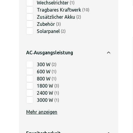
Wechselrichter
(
1
)
Tragbares Kraftwerk
(
10
)
Zusätzlicher Akku
(
2
)
Zubehör
(
3
)
Solarpanel
(
2
)
AC‑Ausgangsleistung
300 W
(
2
)
600 W
(
1
)
800 W
(
1
)
1800 W
(
3
)
2400 W
(
1
)
3000 W
(
1
)
Mehr anzeigen