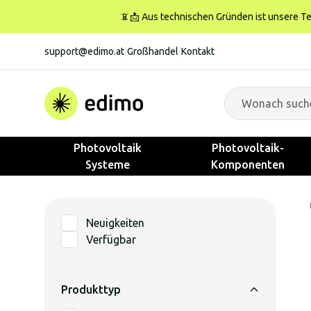
📵📩 Aus technischen Gründen ist unsere Tele
support@edimo.at
|
Großhandel
|
Kontakt
Photovoltaik
Photovoltaik-
Systeme
Komponenten
Neuigkeiten
Verfügbar
Produkttyp