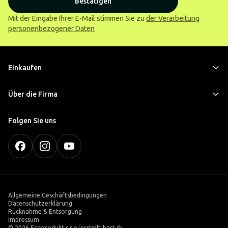
Bestätigen
Mit der Eingabe Ihrer E-Mail stimmen Sie zu
der Verarbeitung
personenbezogener Daten
Einkaufen
Über die Firma
Folgen Sie uns
Allgemeine Geschäftsbedingungen
Datenschutzerklärung
Rücknahme & Entsorgung
Impressum
©
2026 Ecoprodukt s.r.o.
|
erstellt
bart.sk