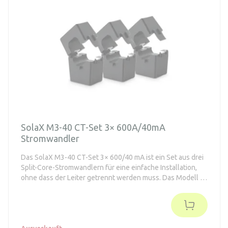
SolaX M3-40 CT-Set 3× 600A/40mA
Stromwandler
Das SolaX M3-40 CT-Set 3× 600/40 mA ist ein Set aus drei
Split-Core-Stromwandlern für eine einfache Installation,
ohne dass der Leiter getrennt werden muss. Das Modell ist
für die Strommessung bis zu 600 A mit einem
Sekundärausgang von 40 mA ausgelegt und mit den
Modellen M3-40 / M3-40-Dual / XHub kompatibel.