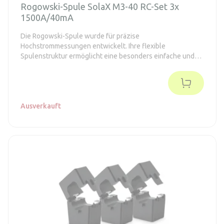
Rogowski-Spule SolaX M3-40 RC-Set 3x
1500A/40mA
Die Rogowski-Spule wurde für präzise
Hochstrommessungen entwickelt. Ihre flexible
Spulenstruktur ermöglicht eine besonders einfache und
schnelle Installation. Sie unterstützt einen primären
Stromeingang von 1500 A mit einem Sekundärausgang von
40 mA und ist vollständig kompatibel mit den Stromzählern
SolaX Meter M3-40 und M3-40-Dual.
Ausverkauft