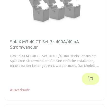
SolaX M3-40 CT-Set 3× 400A/40mA
Stromwandler
Das SolaX M3-40 CT-Set 3× 400/40 mA ist ein Set aus drei
Split-Core-Stromwandlern für eine einfache Installation,
ohne dass der Leiter getrennt werden muss. Das Modell ist
für die Strommessung bis zu 400 A mit einem
Sekundärausgang von 40 mA ausgelegt und mit den
Modellen M3-40 / M3-40-Dual / XHub kompatibel.
Ausverkauft