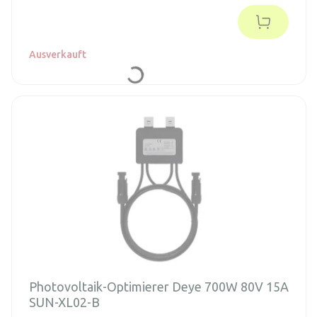
mit fortschrittlichen Funktionen wie Nullexportanwendung,
virtueller Synchrongenerator (VSG) und optionaler
intelligenter Stringüberwachung ausgestattet.
Ausverkauft
Photovoltaik-Optimierer Deye 700W 80V 15A
SUN-XL02-B