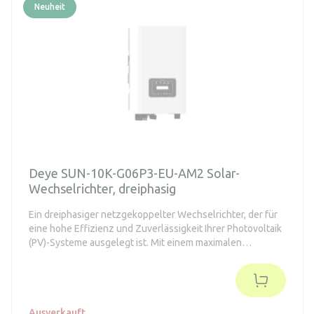
Neuheit
Deye SUN-10K-G06P3-EU-AM2 Solar-
Wechselrichter, dreiphasig
Ein dreiphasiger netzgekoppelter Wechselrichter, der für
eine hohe Effizienz und Zuverlässigkeit Ihrer Photovoltaik
(PV)-Systeme ausgelegt ist. Mit einem maximalen
Wirkungsgrad von bis zu 98,5 % ist dieser Wechselrichter
mit fortschrittlichen Funktionen wie Nullexportanwendung,
virtueller Synchrongenerator (VSG) und optionaler
intelligenter Stringüberwachung ausgestattet.
Ausverkauft