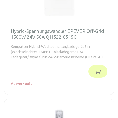
Hybrid-Spannungswandler EPEVER Off-Grid
1500W 24V 50A QI1522-0515C
Kompakter Hybrid-Wechselrichter/Ladegerät 3in1
(Wechselrichter + MPPT-Solarladegerät + AC-
Ladegerät/Bypass) für 24-V-Batteriesysteme (LiFePO4 und
Blei). Bietet reine Sinuswelle 230 V, Leistung 1500 W
(Spitze 2× für 5 s) und schnelle Umschaltung < 10 ms –
ideal für Ferienhäuser, kleine Off-Grid-Systeme und als
Backup bei instabilem Netz.
Ausverkauft