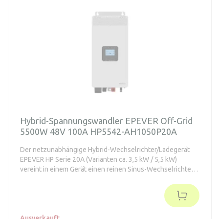
Hybrid-Spannungswandler EPEVER Off-Grid
5500W 48V 100A HP5542-AH1050P20A
Der netzunabhängige Hybrid-Wechselrichter/Ladegerät
EPEVER HP Serie 20A (Varianten ca. 3,5 kW / 5,5 kW)
vereint in einem Gerät einen reinen Sinus-Wechselrichter,
MPPT-Solarladung und Ladung über das Verteilungsnetz
oder einen Generator – für eine stabile Stromversorgung
von Haus, Werkstatt und als Notstromversorgung bei
Stromausfällen. - Reiner Sinus-Wechselrichter am Ausgang
+ PFC (schonender für Netz/Generator) - MPPT mit hoher
Ausverkauft