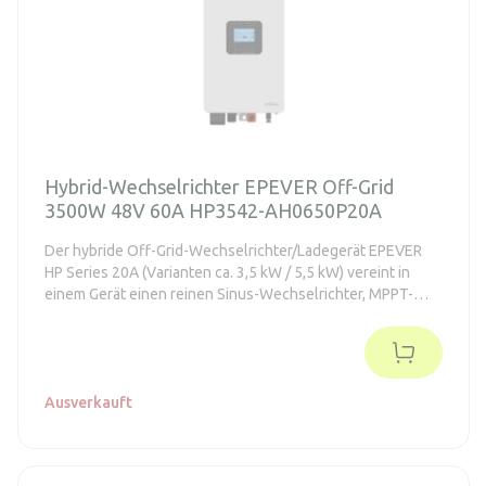
Hybrid-Wechselrichter EPEVER Off-Grid
3500W 48V 60A HP3542-AH0650P20A
Der hybride Off-Grid-Wechselrichter/Ladegerät EPEVER
HP Series 20A (Varianten ca. 3,5 kW / 5,5 kW) vereint in
einem Gerät einen reinen Sinus-Wechselrichter, MPPT-
Solarladung und Ladung aus dem Verteilungsnetz oder
Generator – für eine stabile Stromversorgung von Haus,
Werkstatt und als Backup bei Ausfällen. - Reine Sinuswelle
am Ausgang + PFC (schont das Netz/den Generator) -
MPPT mit hoher Nachführungsleistung - Betrieb mit und
Ausverkauft
ohne Batterie, Unterstützung von BMS-Link und „Wecken“
von Lithium-Batterien - Parallelbetrieb mit bis zu 12
Einheiten, Möglichkeit eines 1-phasigen oder 3-phasigen