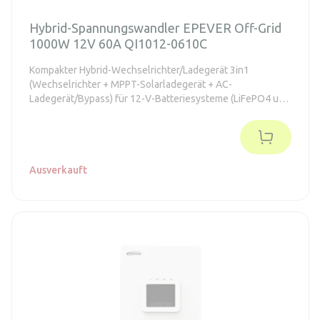
Hybrid-Spannungswandler EPEVER Off-Grid
1000W 12V 60A QI1012-0610C
Kompakter Hybrid-Wechselrichter/Ladegerät 3in1
(Wechselrichter + MPPT-Solarladegerät + AC-
Ladegerät/Bypass) für 12-V-Batteriesysteme (LiFePO4 und
Blei). Bietet reine Sinuswelle 230 V, Leistung 1000 W
(Spitze 2× für 5 s) und schnelle Umschaltung < 10 ms –
ideal für Ferienhäuser, kleine Off-Grid-Systeme und als
Backup bei instabilem Netz.
Ausverkauft