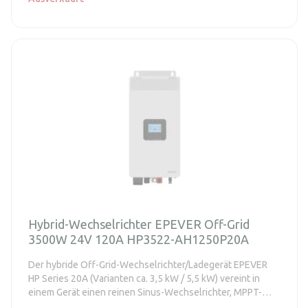
Nachführgenauigkeit - Betrieb mit und ohne Batterie, BMS-
Link-Unterstützung und Aktivierung von Lithium-Batterien
- Parallelbetrieb von bis zu 12 Einheiten, geeignet für 1-
und 3-Phasen-Systeme - LCD-Display, RS485/Modbus und
optionale Wi-Fi/4G/TCP-Module für die Fernüberwachung
Hybrid-Wechselrichter EPEVER Off-Grid
3500W 24V 120A HP3522-AH1250P20A
Der hybride Off-Grid-Wechselrichter/Ladegerät EPEVER
HP Series 20A (Varianten ca. 3,5 kW / 5,5 kW) vereint in
einem Gerät einen reinen Sinus-Wechselrichter, MPPT-
Solarladung und Ladung aus dem Verteilungsnetz oder