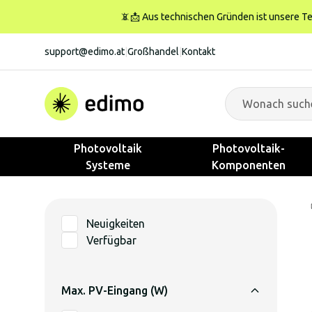
📵📩 Aus technischen Gründen ist unsere Tele
support@edimo.at
|
Großhandel
|
Kontakt
Photovoltaik
Photovoltaik-
Systeme
Komponenten
Neuigkeiten
Verfügbar
Max. PV-Eingang (W)