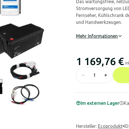
Das wartungsfreie, netzu
Stromversorgung von LED-
Fernseher, Kühlschrank d
und Handwerkzeugen.
Mehr Informationen
1 169,76 €
in
Im externen Lager
Ka
Hersteller
:
Ecoprodukt
•
ID