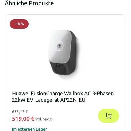
Ähnliche Produkte
-
18
%
Huawei FusionCharge Wallbox AC 3-Phasen
22kW EV-Ladegerät AP22N-EU
633,17 €
519,00 €
inkl. MwSt.
Im externen Lager