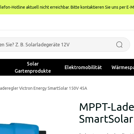
fon-Hotline aktuell nicht erreichbar. Bitte kontaktieren Sie uns per E-M
Solar
Elektromobilität
Wärmespa
Gartenprodukte
deregler Victron Energy SmartSolar 150V 45A
MPPT-Lader
SmartSolar