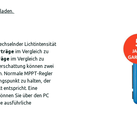
rladen.
chselnder Lichtintensität
rträge
im Vergleich zu
räge
im Vergleich zu
erschattung können zwei
n. Normale MPPT-Regler
ngspunkt zu halten, der
 entspricht. Eine
 können Sie über den PC
e ausführliche