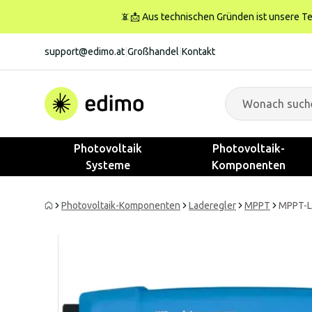
📵📩 Aus technischen Gründen ist unsere Tele
support@edimo.at
|
Großhandel
|
Kontakt
Photovoltaik
Photovoltaik-
Systeme
Komponenten
Photovoltaik-Komponenten
Laderegler
MPPT
MPPT-La