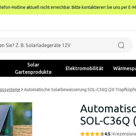
fon-Hotline aktuell nicht erreichbar. Bitte kontaktieren Sie uns per E-M
Solar
Elektromobilität
Wärmespa
Gartenprodukte
gssysteme
Automatische Solarbewässerung SOL-C36Q (20 Tropfköpfe
Automatis
SOL-C36Q (
|
4.5
4
rezension