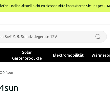
fon-Hotline aktuell nicht erreichbar. Bitte kontaktieren Sie uns per E-M
Solar
Elektromobilität
Wärmespa
Gartenprodukte
4sun
4sun