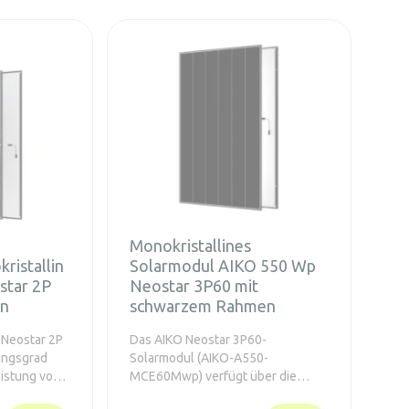
Monokristallines
ristallin
Solarmodul AIKO 550 Wp
tar 2P
Neostar 3P60 mit
en
schwarzem Rahmen
 Neostar 2P
Das AIKO Neostar 3P60-
ungsgrad
Solarmodul (AIKO-A550-
eistung von
MCE60Mwp) verfügt über die
e von
revolutionäre N-Type-ABC-