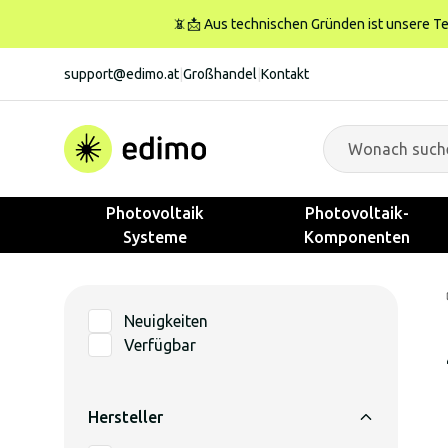
📵📩 Aus technischen Gründen ist unsere Tele
support@edimo.at
|
Großhandel
|
Kontakt
Photovoltaik
Photovoltaik-
Systeme
Komponenten
Neuigkeiten
Verfügbar
Hersteller