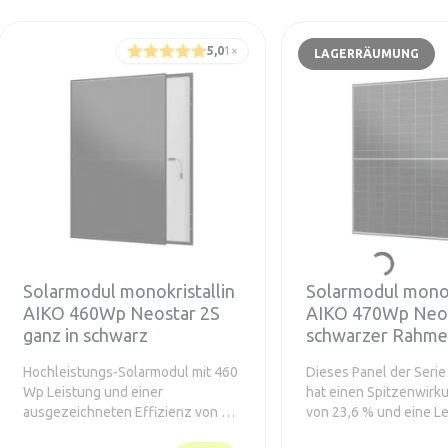
5,0
1
×
LAGERRÄUMUNG
Solarmodul monokristallin
Solarmodul monok
AIKO 460Wp Neostar 2S
AIKO 470Wp Neos
ganz in schwarz
schwarzer Rahm
Hochleistungs-Solarmodul mit 460
Dieses Panel der Serie
Wp Leistung und einer
hat einen Spitzenwirk
ausgezeichneten Effizienz von bis
von 23,6 % und eine L
zu 23,1 %. Hervorzuheben ist das
470 W auf einer Fläch