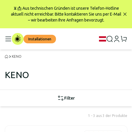
📵📩 Aus technischen Gründen ist unsere Telefon-Hotline
aktuell nicht erreichbar. Bitte kontaktieren Sie uns per E-Mail
– wir bearbeiten Ihre Anfragen bevorzugt.
Installationen
KENO
KENO
Filter
1 - 3 aus 3 der Produkte