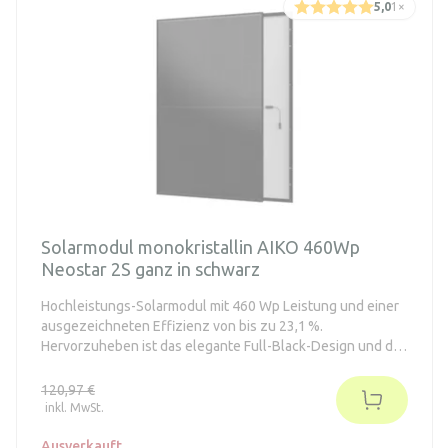
5,0
1
×
Solarmodul monokristallin AIKO 460Wp
Neostar 2S ganz in schwarz
Hochleistungs-Solarmodul mit 460 Wp Leistung und einer
ausgezeichneten Effizienz von bis zu 23,1 %.
Hervorzuheben ist das elegante Full-Black-Design und die
ABC-Zelltechnologie ohne sichtbare Frontkontakte. Eine
besondere Eigenschaft dieser Module ist die integrierte
120,97 €
Optimierung bei teilweiser Verschattung.
inkl. MwSt.
Ausverkauft