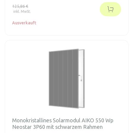
und maximale Leistung. Die Standard-ABC-Zellen von AIKO
125,86 €
sind rückseitig kontaktiert und enthalten Silizium des Typs
inkl. MwSt.
N von höchster Qualität.
Ausverkauft
Monokristallines Solarmodul AIKO 550 Wp
Neostar 3P60 mit schwarzem Rahmen