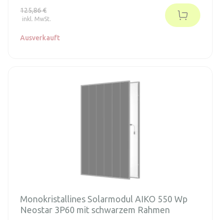
und maximale Leistung. Die Standard-ABC-Zellen von AIKO
125,86 €
sind rückseitig kontaktiert und enthalten Silizium des Typs
inkl. MwSt.
N von höchster Qualität.
Ausverkauft
Monokristallines Solarmodul AIKO 550 Wp
Neostar 3P60 mit schwarzem Rahmen