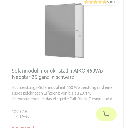
5,0
1
×
Solarmodul monokristallin AIKO 460Wp
Neostar 2S ganz in schwarz
Hochleistungs-Solarmodul mit 460 Wp Leistung und einer
ausgezeichneten Effizienz von bis zu 23,1 %.
Hervorzuheben ist das elegante Full-Black-Design und die
ABC-Zelltechnologie ohne sichtbare Frontkontakte. Eine
besondere Eigenschaft dieser Module ist die integrierte
120,97 €
Optimierung bei teilweiser Verschattung.
inkl. MwSt.
Ausverkauft