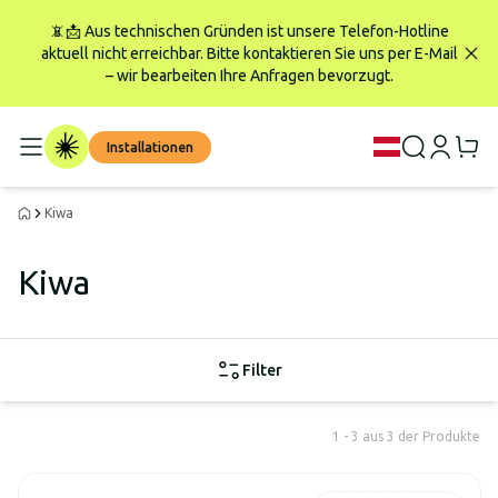
📵📩 Aus technischen Gründen ist unsere Telefon-Hotline
aktuell nicht erreichbar. Bitte kontaktieren Sie uns per E-Mail
– wir bearbeiten Ihre Anfragen bevorzugt.
Installationen
Kiwa
Kiwa
Filter
1 - 3 aus 3 der Produkte