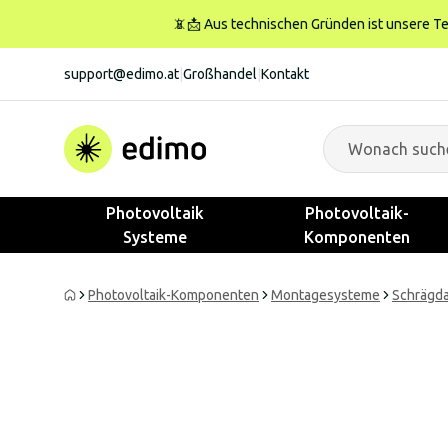
📵📩 Aus technischen Gründen ist unsere Tele
support@edimo.at
|
Großhandel
|
Kontakt
Photovoltaik
Photovoltaik-
Systeme
Komponenten
Photovoltaik-Komponenten
Montagesysteme
Schrägd