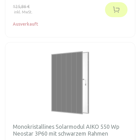
und maximale Leistung. Die Standard-ABC-Zellen von AIKO
125,86 €
sind rückseitig kontaktiert und enthalten Silizium des Typs
inkl. MwSt.
N von höchster Qualität.
Ausverkauft
Monokristallines Solarmodul AIKO 550 Wp
Neostar 3P60 mit schwarzem Rahmen