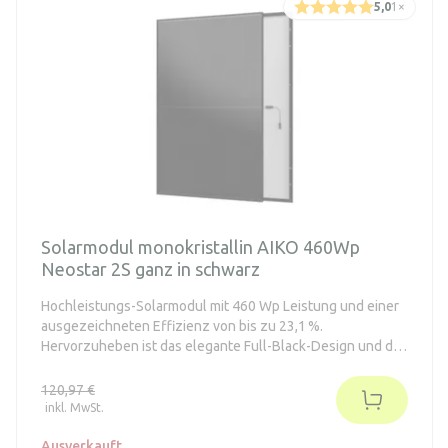
5,0
1
×
Solarmodul monokristallin AIKO 460Wp
Neostar 2S ganz in schwarz
Hochleistungs-Solarmodul mit 460 Wp Leistung und einer
ausgezeichneten Effizienz von bis zu 23,1 %.
Hervorzuheben ist das elegante Full-Black-Design und die
ABC-Zelltechnologie ohne sichtbare Frontkontakte. Eine
besondere Eigenschaft dieser Module ist die integrierte
120,97 €
Optimierung bei teilweiser Verschattung.
inkl. MwSt.
Ausverkauft